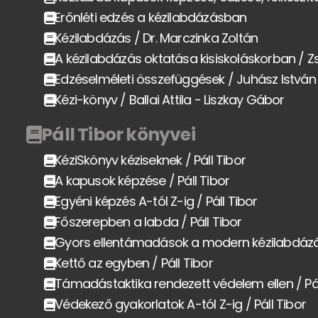
Erőnléti edzés a kézilabdázásban
Kézilabdázás / Dr. Marczinka Zoltán
A kézilabdázás oktatása kisiskoláskorban / Z
Edzéselméleti összefüggések / Juhász István
Kézi-könyv / Ballai Attila - Liszkay Gábor
Páll Tibor könyvei
KéziSkönyv kéziseknek / Páll Tibor
A kapusok képzése / Páll Tibor
Egyéni képzés A-tól Z-ig / Páll Tibor
Főszerepben a labda / Páll Tibor
Gyors ellentámadások a modern kézilabdázás
Kettő az egyben / Páll Tibor
Támadástaktika rendezett védelem ellen / Pál
Védekező gyakorlatok A-tól Z-ig / Páll Tibor