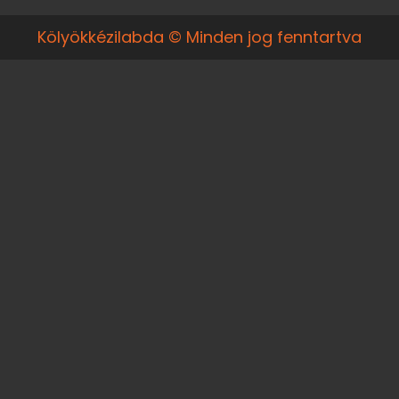
Kölyökkézilabda © Minden jog fenntartva