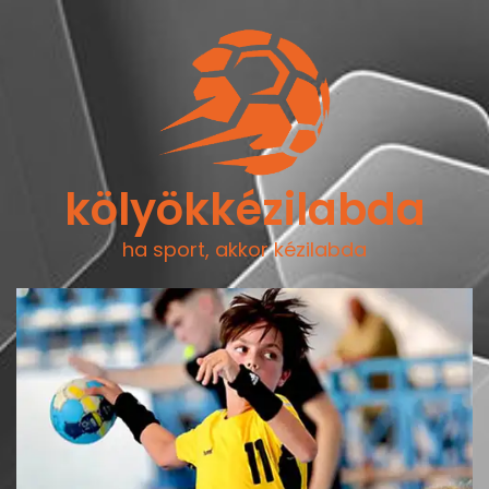
kölyökkézilabda
ha sport, akkor kézilabda