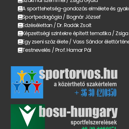
Szakmai szemmel / Zsiga Gyula
A sporttehetség-gondozás elmélete és gyak
Sportpedagógia / Bognár József
Edzésélettan / Dr. Radák Zsolt
Képzettségi szintekre épített tematika / Zsig
Egy zseni száz élete / Vass Sándor élettörtén
Testnevelés / Prof. Hamar Pál