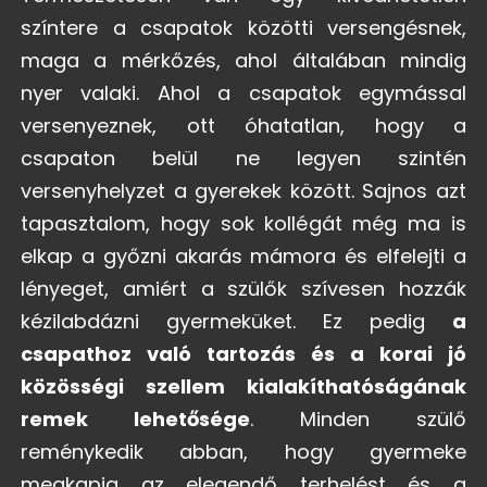
színtere a csapatok közötti versengésnek,
maga a mérkőzés, ahol általában mindig
nyer valaki. Ahol a csapatok egymással
versenyeznek, ott óhatatlan, hogy a
csapaton belül ne legyen szintén
versenyhelyzet a gyerekek között. Sajnos azt
tapasztalom, hogy sok kollégát még ma is
elkap a győzni akarás mámora és elfelejti a
lényeget, amiért a szülők szívesen hozzák
kézilabdázni gyermeküket. Ez pedig
a
csapathoz való tartozás és a korai jó
közösségi szellem kialakíthatóságának
remek lehetősége
. Minden szülő
reménykedik abban, hogy gyermeke
megkapja az elegendő terhelést és a