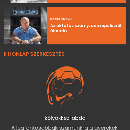
SZAKKÖNYVEK
Az oktatás szárny, ami repülésről
álmodik
HONLAP SZERKESZTÉS
kölyökkézilabda
A legfontosabbak számunkra a gyerekek,