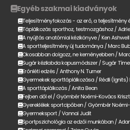
Egyéb szakmai kiadványok
Teljesítményfokozás - az erő, a teljesítmény 
Táplálkozás sporthoz, testmozgáshoz / Adri
A nyújtás anatómiai kézikönyve / Ken Ashwell
A sportteljesítmény új tudománya / Marc Bu
Okosabban dolgozz, ne keményebben / Mar
Sugár kézilabda kapusmódszer / Sugár Tím
Erőnléti edzés / Anthony N. Turner
Gyermekek sporttáplálkozása / Rédli (Ignits)
A sporttáplálkozás / Anita Bean
Fejben dől el / Gyömbér Noémi-Kovács Kriszt
Gyereklélek sportcipőben / Gyömbér Noémi-K
Gyermeksport / Vannai Judit
Sportpszichológia az edzői munkában / Adam 