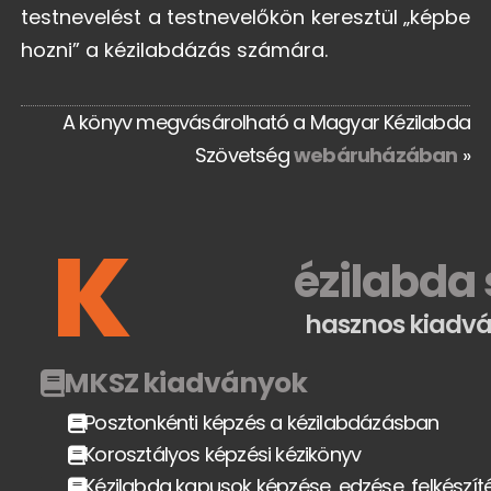
testnevelést a testnevelőkön keresztül „képbe
hozni” a kézilabdázás számára.
A könyv megvásárolható a Magyar Kézilabda
Szövetség
webáruházában
»
K
ézilabda
hasznos kiadvá
MKSZ kiadványok
Posztonkénti képzés a kézilabdázásban
Korosztályos képzési kézikönyv
Kézilabda kapusok képzése, edzése, felkészít