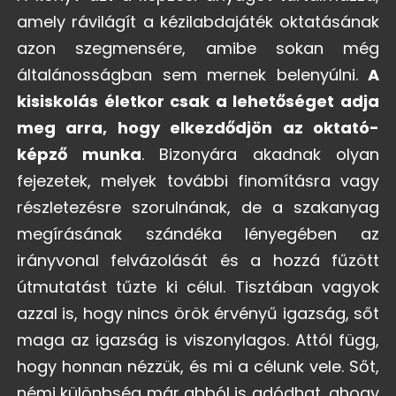
amely rávilágít a kézilabdajáték oktatásának
azon szegmensére, amibe sokan még
általánosságban sem mernek belenyúlni.
A
kisiskolás életkor csak a lehetőséget adja
meg arra, hogy elkezdődjön az oktató-
képző munka
. Bizonyára akadnak olyan
fejezetek, melyek további finomításra vagy
részletezésre szorulnának, de a szakanyag
megírásának szándéka lényegében az
irányvonal felvázolását és a hozzá fűzött
útmutatást tűzte ki célul. Tisztában vagyok
azzal is, hogy nincs örök érvényű igazság, sőt
maga az igazság is viszonylagos. Attól függ,
hogy honnan nézzük, és mi a célunk vele. Sőt,
némi különbség már abból is adódhat, ahogy