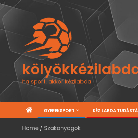
kölyökkézilabd
ha sport, akkor kézilabda
GYEREKSPORT
KÉZILABDA TUDÁST
Home
Szakanyagok