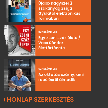
Újabb nagyszerű
szakanyag Zsiga
Gyulától elektronikus
formában
SZAKKÖNYVEK
Egy zseni száz élete /
Vass Sándor
élettörténete
SZAKKÖNYVEK
Az oktatás szárny, ami
repülésről álmodik
HONLAP SZERKESZTÉS