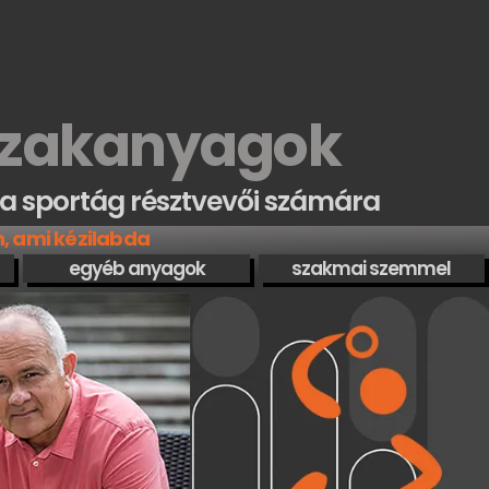
szakanyagok
a sportág résztvevői számára
, ami kézilabda
egyéb anyagok
szakmai szemmel