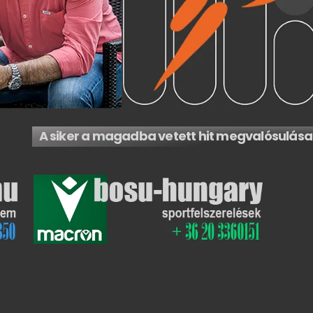
A siker a magadba vetett hit megvalósulása