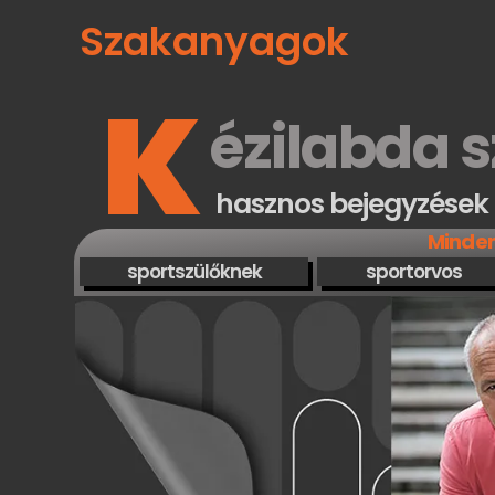
Szakanyagok
K
ézilabda 
hasznos bejegyzések 
Minden
sportszülőknek
sportorvos