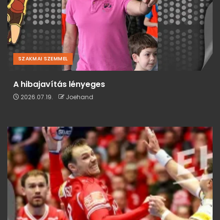
SZAKMAI SZEMMEL
A hibajavítás lényeges
2026.07.19.
Joehand