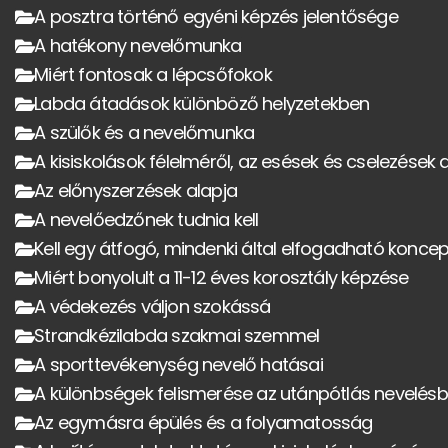
A posztra történő egyéni képzés jelentősége
A hatékony nevelőmunka
Miért fontosak a lépcsőfokok
Labda átadások különböző helyzetekben
A szülők és a nevelőmunka
A kisiskolások félelméről, az esések és cselezések a
Az előnyszerzések alapja
A nevelőedzőnek tudnia kell
Kell egy átfogó, mindenki által elfogadható konce
Miért bonyolult a 11-12 éves korosztály képzése
A védekezés váljon szokássá
Strandkézilabda szakmai szemmel
A sporttevékenység nevelő hatásai
A különbségek felismerése az utánpótlás nevelés
Az egymásra épülés és a folyamatosság