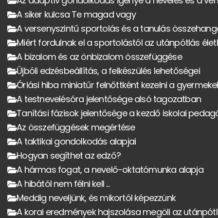
Az adaptív gondolkodás igénye a nevelés és a ver
A siker kulcsa Te magad vagy
A versenyszintű sportolás és a tanulás összehang
Miért fordulnak el a sportolástól az utánpótlás éle
A bizalom és az önbizalom összefüggése
Újbóli edzésbeállítás, a felkészülés lehetőségei
Óriási hiba miniatűr felnőttként kezelni a gyermeke
A testnevelésóra jelentősége alsó tagozatban
Tanítási fázisok jelentősége a kezdő iskolai ped
Az összefüggések megértése
A taktikai gondolkodás alapjai
Hogyan segíthet az edző?
A hármas fogat, a nevelő-oktatómunka alapja
A hibától nem félni kell ...
Meddig neveljünk, és mikortól képezzünk
A korai eredmények hajszolása megöli az utánpótl