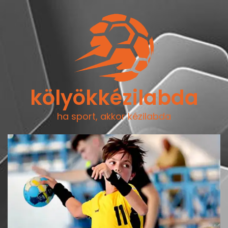
kölyökkézilabda
ha sport, akkor kézilabda