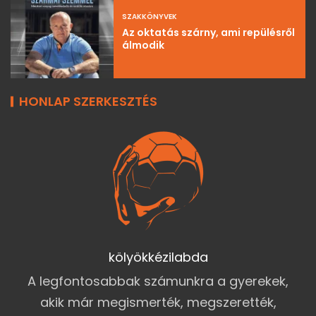
SZAKKÖNYVEK
Az oktatás szárny, ami repülésről
álmodik
HONLAP SZERKESZTÉS
kölyökkézilabda
A legfontosabbak számunkra a gyerekek,
akik már megismerték, megszerették,