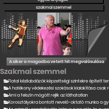
szakmai szemmel
A siker a magadba vetett hit megvalósulása
Szakmai szemmel
Fiatal kézilabdázók képzettségi szintekre épített t
A hatékony védekezési szokások kialakítása csak r
Ami a felszín mögött rejlik az láthatatlan
Korosztályokra bontott nevelő-oktató munka a gy