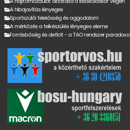
A hajítómozdulat oktatása a kisiskoláskor végén
A hibajavítás lényeges
Sportszülői felelősség és aggodalom
A mérkőzés a felkészülés lényeges eleme
Forrásbőség és deficit - a TAO rendszer paradoxo