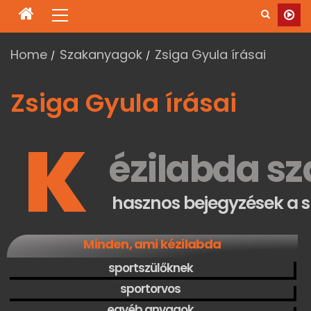
Home
Szakanyagok
Zsiga Gyula írásai
Zsiga Gyula írásai
K
ézilabda s
hasznos bejegyzések a 
Minden, ami kézilabda
sportszülőknek
sportorvos
egyéb anyagok