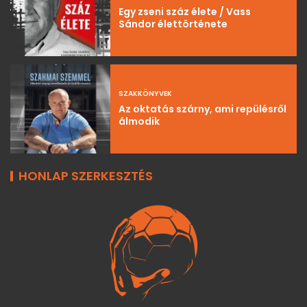
Egy zseni száz élete / Vass
Sándor élettörténete
SZAKKÖNYVEK
Az oktatás szárny, ami repülésről
álmodik
HONLAP SZERKESZTÉS