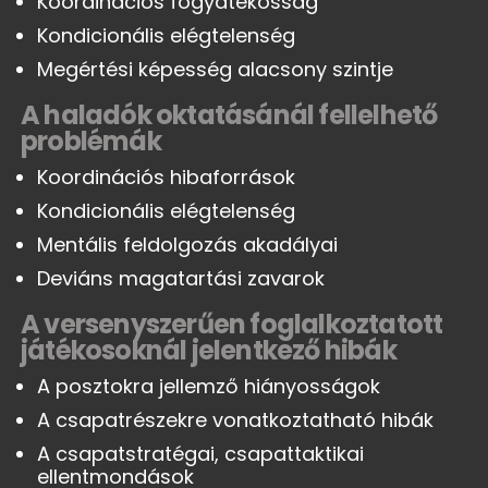
Koordinációs fogyatékosság
Kondicionális elégtelenség
Megértési képesség alacsony szintje
A haladók oktatásánál fellelhető
problémák
Koordinációs hibaforrások
Kondicionális elégtelenség
Mentális feldolgozás akadályai
Deviáns magatartási zavarok
A versenyszerűen foglalkoztatott
játékosoknál jelentkező hibák
A posztokra jellemző hiányosságok
A csapatrészekre vonatkoztatható hibák
A csapatstratégai, csapattaktikai
ellentmondások