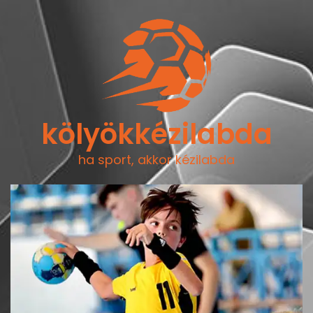
kölyökkézilabda
ha sport, akkor kézilabda