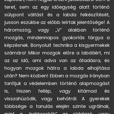
teret, sem az egy időegység alatt történő
súlypont váltást és a labda felkészítését,
jusson eszükbe az előbb leírtak jelentősége! A
háromszög, vagy „V” alakban történő
mozgás, mindennapos gyakorlás tárgya a
képzésnek. Bonyolult technika a kisgyermekek
számára! Mikor mozgok előre a labdáért, mi
az az idő, ami adva van az átadásra, és
hogyan mozgok hátra a labda elhajítása
után? Nem közben! Ebben a mozgás irányban
tanítjuk a védelemben történő alapmozgást
is, hiszen fellép, vagy kitámad és
visszahúzódik, vagy behátrál. A gyerekek
többsége a tanulás elején szinte ugrálnak,
mint a „bakkecskék” az oldalazó, vagy