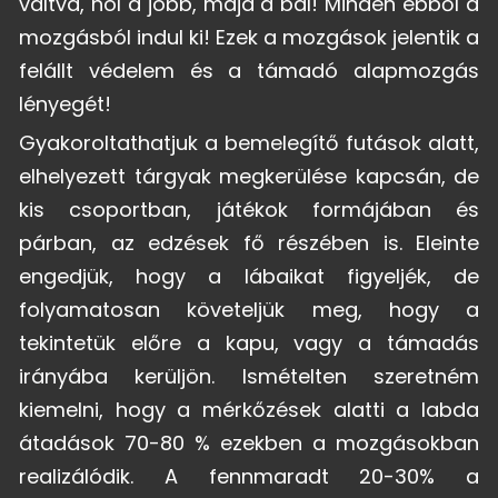
váltva, hol a jobb, majd a bal! Minden ebből a
mozgásból indul ki! Ezek a mozgások jelentik a
felállt védelem és a támadó alapmozgás
lényegét!
Gyakoroltathatjuk a bemelegítő futások alatt,
elhelyezett tárgyak megkerülése kapcsán, de
kis csoportban, játékok formájában és
párban, az edzések fő részében is. Eleinte
engedjük, hogy a lábaikat figyeljék, de
folyamatosan követeljük meg, hogy a
tekintetük előre a kapu, vagy a támadás
irányába kerüljön. Ismételten szeretném
kiemelni, hogy a mérkőzések alatti a labda
átadások 70-80 % ezekben a mozgásokban
realizálódik. A fennmaradt 20-30% a