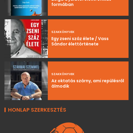
formában
SZAKKÖNYVEK
Egy zseni száz élete / Vass
Sándor élettörténete
SZAKKÖNYVEK
Az oktatás szárny, ami repülésről
álmodik
HONLAP SZERKESZTÉS