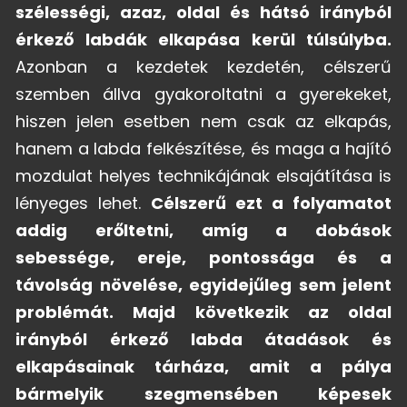
szélességi, azaz, oldal és hátsó irányból
érkező labdák elkapása kerül túlsúlyba.
Azonban a kezdetek kezdetén, célszerű
szemben állva gyakoroltatni a gyerekeket,
hiszen jelen esetben nem csak az elkapás,
hanem a labda felkészítése, és maga a hajító
mozdulat helyes technikájának elsajátítása is
lényeges lehet.
Célszerű ezt a folyamatot
addig erőltetni, amíg a dobások
sebessége, ereje, pontossága és a
távolság növelése, egyidejűleg sem jelent
problémát. Majd következik az oldal
irányból érkező labda átadások és
elkapásainak tárháza, amit a pálya
bármelyik szegmensében képesek