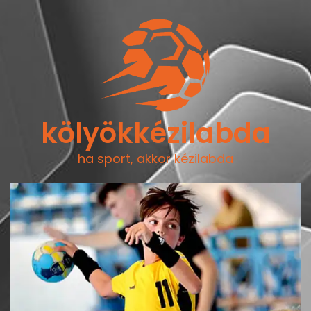
kölyökkézilabda
ha sport, akkor kézilabda