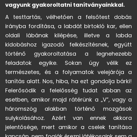
vagyunk gyakoroltatni tanítványainkkal.
A testtartás, vélhetően a felsőtest dobás
irányba fordítása, a labdát birtokló kar, ellen
oldali lábának kilépése, illetve a labda
kidobáshoz igazodó felkészítésnek, együtt
történő gyakoroltatása a legnehezebb
feladatok egyike. Sokan úgy vélik ez
természetes, és a folyamatok velejárója a
tanítás alatt. Nos, hiba, ha ezt gondolja bárki!
Felerősödik a felelősség tudat abban az
esetben, amikor majd rátérünk a „V”, vagy a
háromszög alakban történő mozgások
sulykolásához. Azért van ennek akkora
jelentősége, mert amikor a cselek tanítása
kapcsán, nem fogják érezni játékosaink sem a