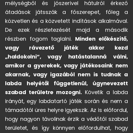
mélységből és jószerivel hátulról érkező
átadások játsszák a főszerepet, főleg a
közvetlen és a közvetett indítások alkalmával.
De ezek részletezését majd a második
részben fogom taglalni.
Minden előkészítő,
vagy rávezető játék akkor kezd
„haldokolni”, vagy hatástalanná válni,
amikor a gyerekek, vagy játékosaink nem
akarnak, vagy igazából nem is tudnak a
labda helyétől függetlenül, úgynevezett
szabad területre mozogni.
Követik a labda
irányát, egy labdatartó játék során és nem a
támadótól üres helyre igyekszik. Az is előfordul,
hogy nagyon távolinak érzik a védőtől szabad
területet, és így könnyen előfordulhat, hogy