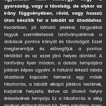
gyorsaság, vagy a távolság, de olykor az
irány függvényében, rövid, vagy hosszú
úton készítik fel a labdát az átadáshoz
.
Kezdetben, jól látható jelekkel, tárgyakkal
tegyük szemléletessé tanítványainknak a
dobások pontos irányát és távolságát. Ezzel
megteremtjük és elősegítjük a pontos
térlátást és az ezzel járó helyes döntést. A
tanítvány ilyen módon, a dobás tempójára
jobban képes ügyelni.
A hátulról érkező labda
átadások kapcsán felmerül egy másik
hibaforrás, a labdát elkapó játékos testének,
karjainak helyzete, illetve az átvevő helyre
érkezésének tempója. Ez a hibaforrás is elég
gyakori előfordulással bír. Nem mindegy, hogy