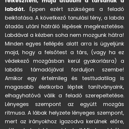
felkészíteni, majd átdobni a társának a
labdát.
Éppen ezért szükséges a feladó
beiktatása. A következő tanulási tény, a labda
átadás utáni hátráló lépések megéreztetése.
Labdával a kézben soha nem mozgunk hátra!
Minden egyes fellépés alatt arra is ügyeljünk
majd, hogy a felsőtest a társ, (vagy ha ez
védekező mozgásban kerül gyakorlásra) a
labdás támadójával forduljon szembe!
Amikor egy értelmileg és testtudatilag is
magasabb életkorba léptek tanítványaink,
elhagyhatóvá válik a feladó szerepeltetése.
Lényeges szempont az együtt mozgás
ritmusa. A lábak helyzete lényeges szempont,
mert az irányokhoz igazodva kerülnek előre,