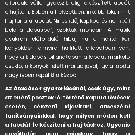
elforduló vállal igyekszik, alig felkészített labdát
elhajítani. Ebben a helyzetben, inkább löki, mint
hajítaná a labdát. Nincs idő, kapkod és nem „áll
bele a dobásba”, szoktuk mondani. A másik
gyakran előforduló hiba, ha a hajító kar
könyökben annyira hajlított állapotban van,
hogy a kidobás pillanatában a labdát markoló
csukló, a könyök felett marad jóval, így a labda
nagy ívben repül ki a kézből.
Az átadások gyakorlásánál, csak úgy, mint
az eltérő posztokról történő kapura lövések
esetén, célszerű kijavítani, átbeszélni
tanítványainkkal, hogy milyen módon kell
a labdát felkészíteni a hajításhoz. Ugyanis
egyáltalán nem mindegy, hogy a