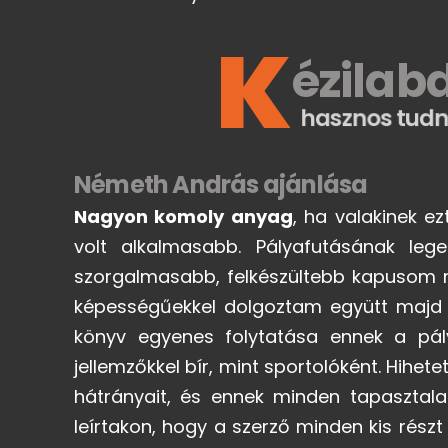
K
ézilab
hasznos tudn
Németh András ajánlása
Nagyon komoly anyag
, ha valakinek ez
volt alkalmasabb. Pályafutásának leg
szorgalmasabb, felkészültebb kapusom ne
képességűekkel dolgoztam együtt majd 40 
könyv egyenes folytatása ennek a pály
jellemzőkkel bír, mint sportolóként. Hihet
hátrányait, és ennek minden tapasztalat
leírtakon, hogy a szerző minden kis rész