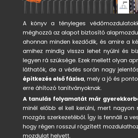
A könyv a tényleges védőmozdulatokka
méghozzá az alapot biztosító alapmozdula
ahonnan minden kezdődik, és amire a késő
amihez mindig vissza lehet nyúlni és bi
legyen rá szüksége. Ezek mellett olyan a
láthatók, de a védés során nagy jelentős
építkezés első fázisa
, mely a jó és ponto
erre áhítozó tanítványoknak.
A tanulás folyamatát már gyerekkorba
minél előbb el kell kerülni, mert nagyo
mozgás szerkezetéből. Így is fennáll a ve
hogy régen rosszul rögzített mozdulathoz
mozdulat helyett.