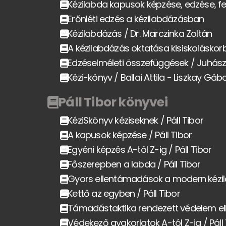
Kézilabda kapusok képzése, edzése, fe
Erőnléti edzés a kézilabdázásban
Kézilabdázás / Dr. Marczinka Zoltán
A kézilabdázás oktatása kisiskoláskor
Edzéselméleti összefüggések / Juhász
Kézi-könyv / Ballai Attila - Liszkay Gáb
Páll Tibor könyvei
KéziSkönyv kéziseknek / Páll Tibor
A kapusok képzése / Páll Tibor
Egyéni képzés A-tól Z-ig / Páll Tibor
Főszerepben a labda / Páll Tibor
Gyors ellentámadások a modern kézil
Kettő az egyben / Páll Tibor
Támadástaktika rendezett védelem elle
Védekező gyakorlatok A-tól Z-ig / Páll 