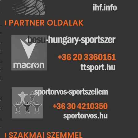
PARTNER OLDALAK
,
,
,
s
m
z
z
t
a
,
s
SZAKMAI SZEMMEL