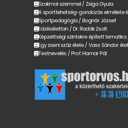
Szakmai szemmel / Zsiga Gyula
A sporttehetség-gondozás elmélete é
Sportpedagógia / Bognár József
Edzésélettan / Dr. Radák Zsolt
Képzettségi szintekre épített tematika
Egy zseni száz élete / Vass Sándor éle
Testnevelés / Prof. Hamar Pál