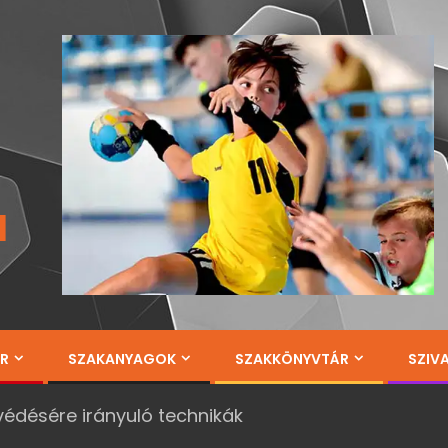
a
ÁR
SZAKANYAGOK
SZAKKÖNYVTÁR
SZIV
védésére irányuló technikák