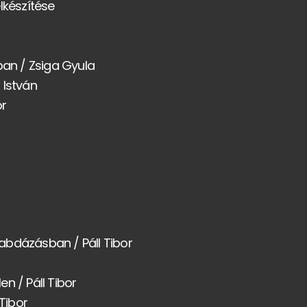
lkészítése
ban / Zsiga Gyula
 István
or
abdázásban / Páll Tibor
n / Páll Tibor
Tibor