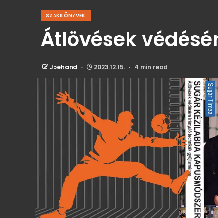
SZAKKÖNYVEK
Átlövések védésér
Joehand
2023.12.15.
4 min read