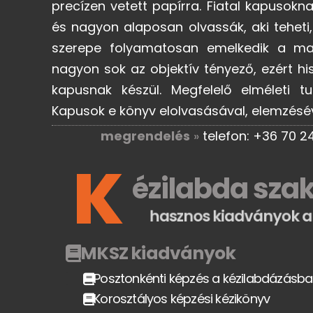
precízen vetett papírra. Fiatal kapusok
és nagyon alaposan olvassák, aki teheti
szerepe folyamatosan emelkedik a mai
nagyon sok az objektív tényező, ezért h
kapusnak készül. Megfelelő elméleti t
Kapusok e könyv elolvasásával, elemzésév
megrendelés
»
telefon: +36 70 2
K
ézilabda sza
hasznos kiadványok a
MKSZ kiadványok
Posztonkénti képzés a kézilabdázásb
Korosztályos képzési kézikönyv