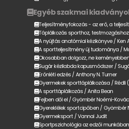
Egyéb szakmai kiadványo
Teljesítményfokozás - az erő, a teljes
Táplálkozás sporthoz, testmozgáshoz 
A nyújtás anatómiai kézikönyve / Ken 
A sportteljesítmény új tudománya / 
Okosabban dolgozz, ne keményebben
Sugár kézilabda kapusmódszer / Sug
Erőnléti edzés / Anthony N. Turner
Gyermekek sporttáplálkozása / Rédli (
A sporttáplálkozás / Anita Bean
Fejben dől el / Gyömbér Noémi-Kovács
Gyereklélek sportcipőben / Gyömbér 
Gyermeksport / Vannai Judit
Sportpszichológia az edzői munkában 