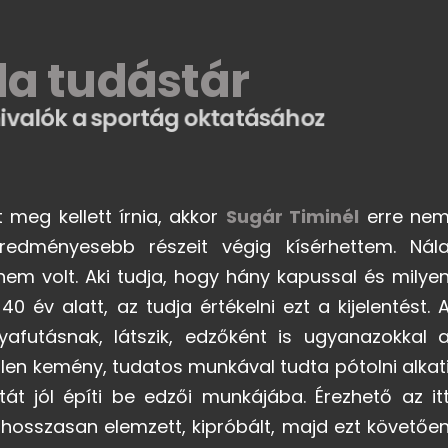
da tudástár
ivalók a sportág oktatásához
t meg kellett írnia, akkor
Sugár Timinél
erre ne
eredményesebb részeit végig kísérhettem. Nál
m volt. Aki tudja, hogy hány kapussal és milye
év alatt, az tudja értékelni ezt a kijelentést. 
afutásnak, látszik, edzőként is ugyanazokkal 
etlen kemény, tudatos munkával tudta pótolni alkat
át jól építi be edzői munkájába. Érezhető az it
t hosszasan elemzett, kipróbált, majd ezt követőe