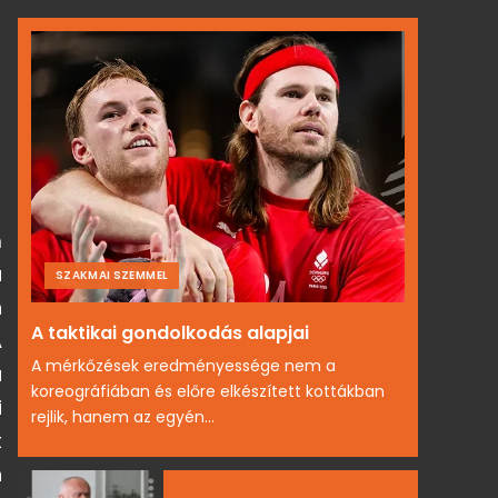
m
a
SZAKMAI SZEMMEL
n
A taktikai gondolkodás alapjai
A
A mérkőzések eredményessége nem a
a
koreográfiában és előre elkészített kottákban
i
rejlik, hanem az egyén...
t
n