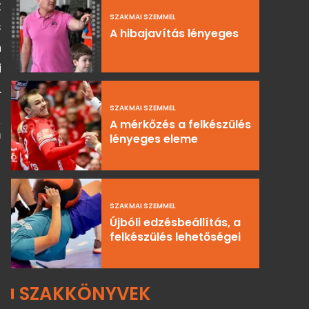
t
SZAKMAI SZEMMEL
s
A hibajavítás lényeges
n
i
.
SZAKMAI SZEMMEL
A mérkőzés a felkészülés
m
lényeges eleme
SZAKMAI SZEMMEL
Újbóli edzésbeállítás, a
felkészülés lehetőségei
SZAKKÖNYVEK