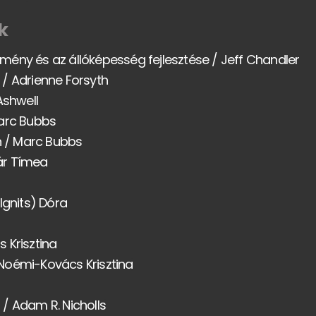
k
ítmény és az állóképesség fejlesztése / Jeff Chandler
/ Adrienne Forsyth
Ashwell
Marc Bubbs
 / Marc Bubbs
ár Tímea
Ignits) Dóra
 Krisztina
Noémi-Kovács Krisztina
/ Adam R. Nicholls