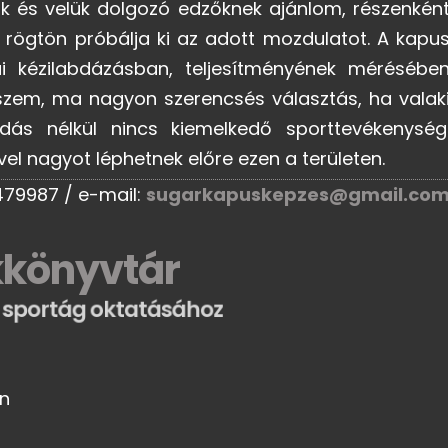
nak és velük dolgozó edzőknek ajánlom, részenkén
, rögtön próbálja ki az adott mozdulatot. A kapu
 kézilabdázásban, teljesítményének mérésébe
iszem, ma nagyon szerencsés választás, ha valak
udás nélkül nincs kiemelkedő sporttevékenység
el nagyot léphetnek előre ezen a területen.
479987 / e-mail:
sugarkapuskepzes@gmail.co
kkönyvtár
 sportág oktatásához
an