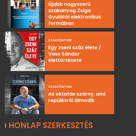
Újabb nagyszerű
szakanyag Zsiga
Gyulától elektronikus
formában
SZAKKÖNYVEK
Egy zseni száz élete /
Vass Sándor
élettörténete
SZAKKÖNYVEK
Az oktatás szárny, ami
repülésről álmodik
HONLAP SZERKESZTÉS