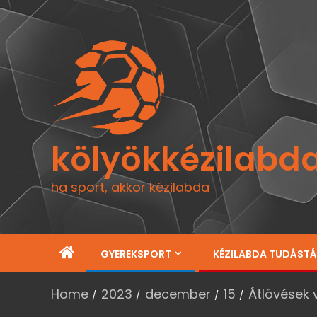
kölyökkézilabd
ha sport, akkor kézilabda
GYEREKSPORT
KÉZILABDA TUDÁST
Home
2023
december
15
Átlövések 