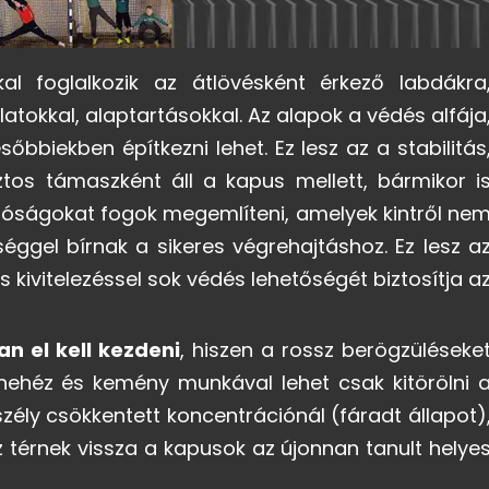
l foglalkozik az átlövésként érkező labdákra
tokkal, alaptartásokkal. Az alapok a védés alfája
bbiekben építkezni lehet. Ez lesz az a stabilitás
ztos támaszként áll a kapus mellett, bármikor i
próságokat fogok megemlíteni, amelyek kintről ne
éggel bírnak a sikeres végrehajtáshoz. Ez lesz a
s kivitelezéssel sok védés lehetőségét biztosítja a
n el kell kezdeni
, hiszen a rossz berögzüléseke
n nehéz és kemény munkával lehet csak kitörölni 
szély csökkentett koncentrációnál (fáradt állapot)
 térnek vissza a kapusok az újonnan tanult helye