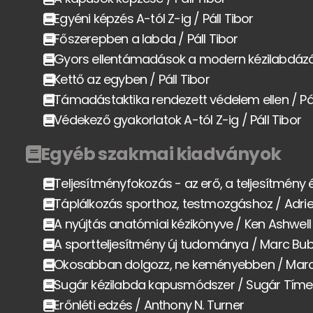
Egyéni képzés A-tól Z-ig / Páll Tibor
Főszerepben a labda / Páll Tibor
Gyors ellentámadások a modern kézilabdázás
Kettő az egyben / Páll Tibor
Támadástaktika rendezett védelem ellen / Pál
Védekező gyakorlatok A-tól Z-ig / Páll Tibor
Egyéb szakmai kiadványok
Teljesítményfokozás - az erő, a teljesítmény 
Táplálkozás sporthoz, testmozgáshoz / Adri
A nyújtás anatómiai kézikönyve / Ken Ashwell
A sportteljesítmény új tudománya / Marc Bu
Okosabban dolgozz, ne keményebben / Mar
Sugár kézilabda kapusmódszer / Sugár Tím
Erőnléti edzés / Anthony N. Turner