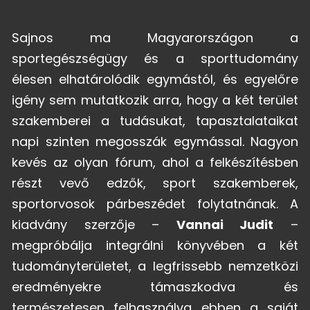
Sajnos ma Magyarországon a
sportegészségügy és a sporttudomány
élesen elhatárolódik egymástól, és egyelőre
igény sem mutatkozik arra, hogy a két terület
szakemberei a tudásukat, tapasztalataikat
napi szinten megosszák egymással. Nagyon
kevés az olyan fórum, ahol a felkészítésben
részt vevő edzők, sport szakemberek,
sportorvosok párbeszédet folytatnának.
A
kiadvány szerzője –
Vannai Judit
–
megpróbálja integrálni könyvében a két
tudományterületet, a legfrissebb nemzetközi
eredményekre támaszkodva és
természetesen felhasználva ebben a saját