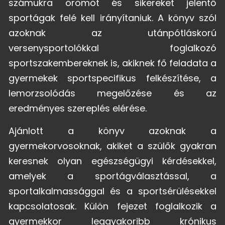
számukra örömöt és sikereket jelentő
sportágak felé kell irányítaniuk. A könyv szól
azoknak az utánpótláskorú
versenysportolókkal foglalkozó
sportszakembereknek is, akiknek fő feladata a
gyermekek sportspecifikus felkészítése, a
lemorzsolódás megelőzése és az
eredményes szereplés elérése.
Ajánlott a könyv azoknak a
gyermekorvosoknak, akiket a szülők gyakran
keresnek olyan egészségügyi kérdésekkel,
amelyek a sportágválasztással, a
sportalkalmassággal és a sportsérülésekkel
kapcsolatosak. Külön fejezet foglalkozik a
gyermekkor leggyakoribb krónikus