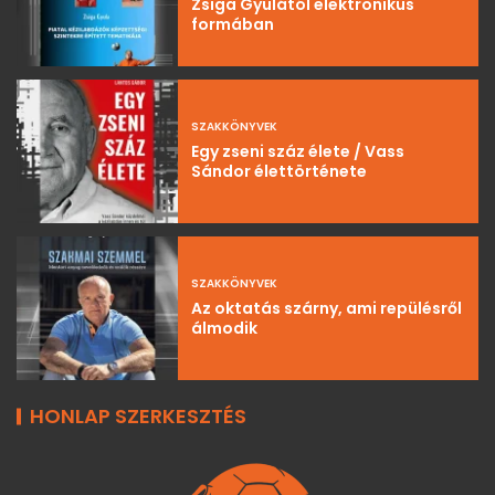
Zsiga Gyulától elektronikus
formában
SZAKKÖNYVEK
Egy zseni száz élete / Vass
Sándor élettörténete
SZAKKÖNYVEK
Az oktatás szárny, ami repülésről
álmodik
HONLAP SZERKESZTÉS