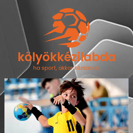
kölyökkézilabda
ha sport, akkor kézilabda