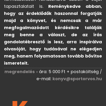
tapasztalatait is.
Reménykedve abban,
hogy az érdeklődők haszonnal forgatják
majd a könyvet, és nemcsak a már
megfogalmazódott kérdésikre találják
meg benne a választ, de az írás
gondolatébresztő is lesz, arra inspirálva
olvasóját, hogy tudásával ne elégedjen
meg, hanem folyamatosan tovább bővítse
ismereteit.
megrendelés
»
ára: 5 000 Ft + postaköltség /
e-mail:
konyv@sportorvos.hu