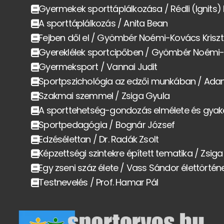
Gyermekek sporttáplálkozása / Rédli (Ignits)
A sporttáplálkozás / Anita Bean
Fejben dől el / Gyömbér Noémi-Kovács Kriszt
Gyereklélek sportcipőben / Gyömbér Noémi-K
Gyermeksport / Vannai Judit
Sportpszichológia az edzői munkában / Adam 
Szakmai szemmel / Zsiga Gyula
A sporttehetség-gondozás elmélete és gyak
Sportpedagógia / Bognár József
Edzésélettan / Dr. Radák Zsolt
Képzettségi szintekre épített tematika / Zsig
Egy zseni száz élete / Vass Sándor élettörtén
Testnevelés / Prof. Hamar Pál