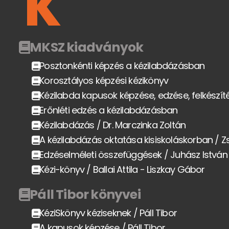
K
MKSZ kiadványok
Posztonkénti képzés a kézilabdázásban
Korosztályos képzési kézikönyv
Kézilabda kapusok képzése, edzése, felkészít
Erőnléti edzés a kézilabdázásban
Kézilabdázás / Dr. Marczinka Zoltán
A kézilabdázás oktatása kisiskoláskorban / Z
Edzéselméleti összefüggések / Juhász István
Kézi-könyv / Ballai Attila - Liszkay Gábor
Páll Tibor könyvei
KéziSkönyv kéziseknek / Páll Tibor
A kapusok képzése / Páll Tibor