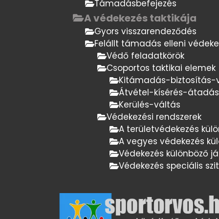
Támadásbefejezés
A védekezés taktikája
Gyors visszarendeződés
Felállt támadás elleni védek
Védő feladatkörök
Csoportos taktikai elemek
Kitámadás-biztosítás-v
Átvétel-kísérés-átadás
Kerülés-váltás
Védekezési rendszerek
A területvédekezés külö
A vegyes védekezés kü
Védekezés különböző já
Védekezés speciális sz