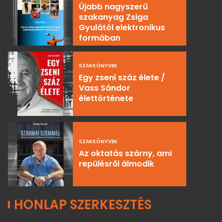
Újabb nagyszerű
szakanyag Zsiga
Gyulától elektronikus
formában
SZAKKÖNYVEK
Egy zseni száz élete /
Vass Sándor
élettörténete
SZAKKÖNYVEK
Az oktatás szárny, ami
repülésről álmodik
HONLAP SZERKESZTÉS