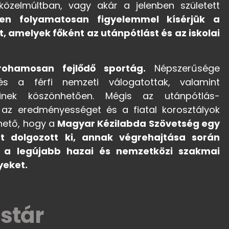
közelmúltban, vagy akár a jelenben született
en folyamatosan figyelemmel kísérjük a
 amelyek főként az utánpótlást és az iskolai
ohamosan fejlődő sportág.
Népszerűsége
s a férfi nemzeti válogatottak, valamint
einek köszönhetően. Mégis az utánpótlás-
az eredményességet és a fiatal korosztályok
nhető, hogy a
Magyar Kézilabda Szövetség egy
t dolgozott ki, annak végrehajtása során
i a legújabb hazai és nemzetközi szakmai
eket.
stár