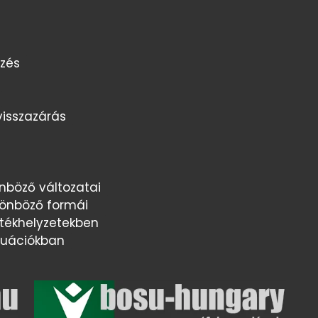
ezés
isszazárás
nböző változatai
lönböző formái
tékhelyzetekben
ituációkban