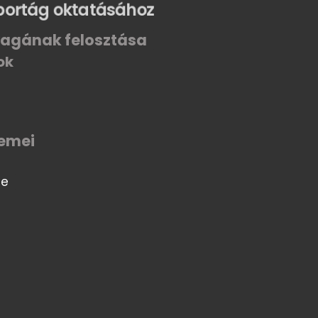
portág oktatásához
agának felosztása
ok
lemei
te