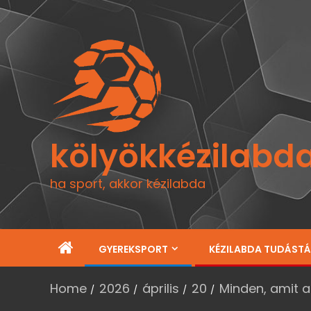
kölyökkézilabd
ha sport, akkor kézilabda
GYEREKSPORT
KÉZILABDA TUDÁST
Home
2026
április
20
Minden, amit a 