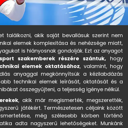
t találkozni, akik saját bevallásuk szerint nem
hnikai elemek komplexitása és nehézsége miatt,
yagukat is hiányosnak gondolják. Ezt az anyagot
 sport szakemberek részére szántuk,
hogy
echnikai elemek oktatásához
, valamint, hogy
médiás anyaggal megkönnyítsük a kézilabdázás
abb technikai elemek leírását, oktatását és a
ibákat összegyűjteni, a teljesség igénye nélkül.
erekek
, akik már megismerték, megszerették,
yszerű játékért. Természetesen céljaink között
ismertetése, még szélesebb körben történő
atika adta nagyszerű lehetőségeket. Munkánk