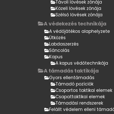
Távoli lövések zónája
Közeli lövések zónája
Szélső lövések zónája
A védekezés technikája
A védőjátékos alaphelyzete
Ütközés
Labdaszerzés
Sáncolás
Kapus
A kapus védőtechnikája
A támadás taktikája
Gyors ellentámadás
Támadó pozíciók
Csoportos taktikai elemek
Csapattaktikai elemek
Támadási rendszerek
Felállt védelem elleni támad