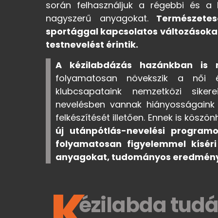
során felhasználjuk a régebbi és a 
nagyszerű anyagokat.
Természetes
sportággal kapcsolatos változásokat,
testnevelést érintik.
A kézilabdázás hazánkban is r
folyamatosan növekszik a női é
klubcsapataink nemzetközi siker
nevelésben vannak hiányosságaink 
felkészítését illetően. Ennek is köszö
új utánpótlás-nevelési programo
folyamatosan figyelemmel kísér
anyagokat, tudományos eredmény
K
ézilabda tudá