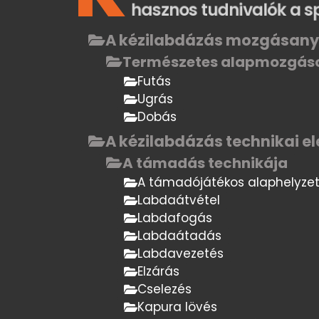
hasznos tudnivalók a s
A kézilabdázás mozgásany
Természetes alapmozgás
Futás
Ugrás
Dobás
A kézilabdázás technikai e
A támadás technikája
A támadójátékos alaphelyze
Labdaátvétel
Labdafogás
Labdaátadás
Labdavezetés
Elzárás
Cselezés
Kapura lövés