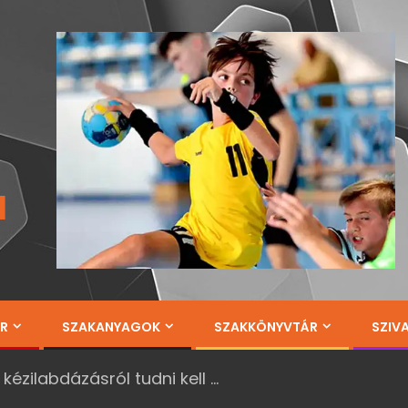
a
ÁR
SZAKANYAGOK
SZAKKÖNYVTÁR
SZIV
kézilabdázásról tudni kell …