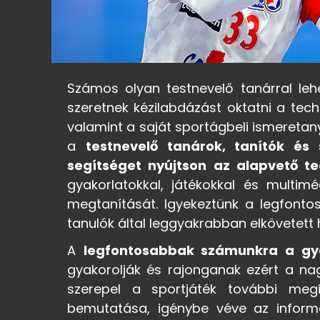
Számos olyan testnevelő tanárral lehe
szeretnek kézilabdázást oktatni a tec
valamint a saját sportágbeli ismeretan
a
testnevelő tanárok, tanítók és
segítséget nyújtson az alapvető t
gyakorlatokkal, játékokkal és multi
megtanítását. Igyekeztünk a legfontos
tanulók által leggyakrabban elkövetett h
A
legfontosabbak számunkra a gy
gyakorolják és rajonganak ezért a nag
szerepel a sportjáték további meg
bemutatása, igénybe véve az inform