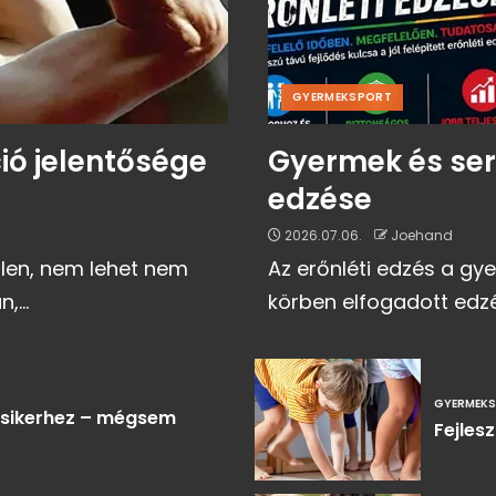
GYERMEKSPORT
ó jelentősége
Gyermek és ser
edzése
2026.07.06.
Joehand
tlen, nem lehet nem
Az erőnléti edzés a gy
...
körben elfogadott edzé
GYERMEK
 sikerhez – mégsem
Fejles