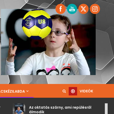
VIDEÓK
ACSKÉZILABDA
 oktatás szárny, ami repülésről
A kézilabdáz
lmodik
kisiskoláskor