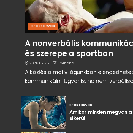
Mitől védjük meg és
mitől ne a
gyermekeinket?
5
SPORTORVOS
A nonverbális kommunikáci
és szerepe a sportban
2026.07.25.
Joehand
A közlés a mai világunkban elengedhete
kommunikálni. Ugyanis, ha nem verbálisan,
SPORTORVOS
Amikor minden megvan a
sikerül