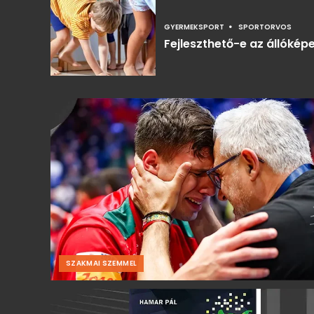
GYERMEKSPORT
SPORTORVOS
Fejleszthető-e az állóké
SZAKMAI SZEMMEL