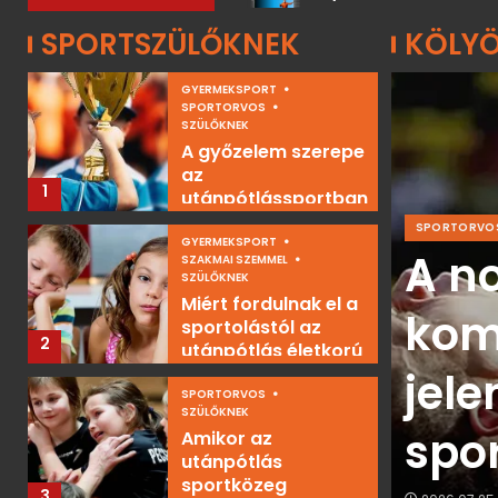
mitől ne a
gyermekeinket?
SPORTSZÜLŐKNEK
KÖLYÖ
5
GYERMEKSPORT
SPORTORVOS
SZÜLŐKNEK
A győzelem szerepe
az
1
utánpótlássportban
SPORTORVO
GYERMEKSPORT
y védekezési
A n
SZAKMAI SZEMMEL
SZÜLŐKNEK
Miért fordulnak el a
kialakítása csak
kom
sportolástól az
2
utánpótlás életkorú
gyerekek?
lik az akarati
jele
SPORTORVOS
SZÜLŐKNEK
spo
Amikor az
utánpótlás
sportközeg
3