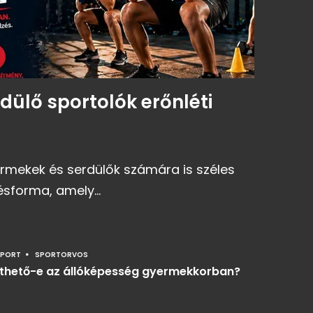
dülő sportolók erőnléti
ermekek és serdülők számára is széles
sforma, amely...
SPORT
SPORTORVOS
zthető-e az állóképesség gyermekkorban?