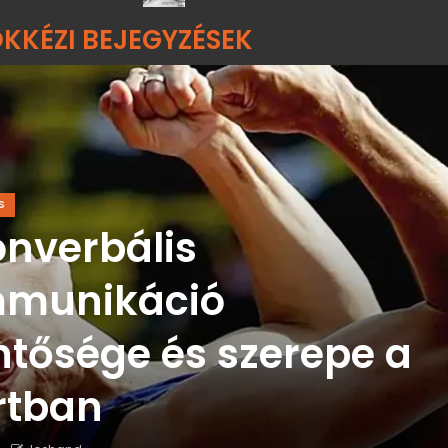
KKÉZI BEJEGYZÉSEK
S
onverbális
munikáció
ntősége és szerepe a
rtban