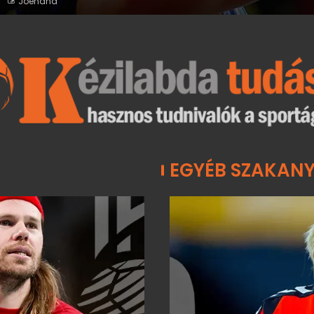
Joehand
EGYÉB SZAKAN