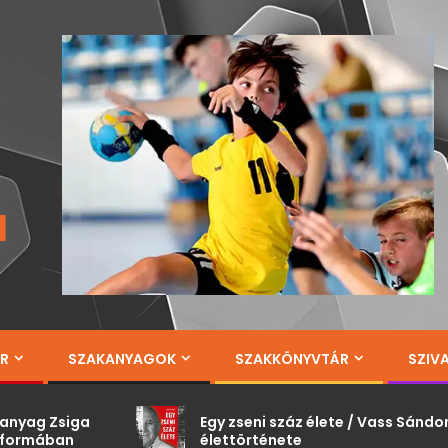
a
ÁR
SZAKANYAGOK
SZAKKÖNYVTÁR
SZIV
Egy zseni száz élete / Vass Sándor
Az
élettörténete
á