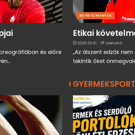
EGYÉB SZAKANYAG
pjai
Etikai követel
2025.03.01.
Joehand
reográfiában és előre
„Az álszent edzők nem 
én...
tekintik őket önmegvalós
GYERMEKSPOR