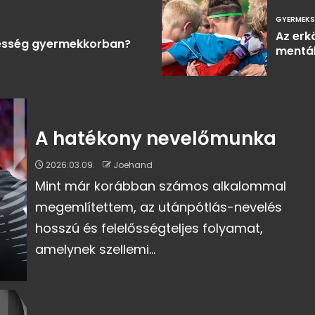
GYERMEK
Az erkö
pesség gyermekkorban?
mentál
A hatékony nevelőmunka
2026.03.09.
Joehand
Mint már korábban számos alkalommal
megemlítettem, az utánpótlás-nevelés
hosszú és felelősségteljes folyamat,
amelynek szellemi...