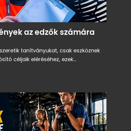
mények az edzők számára
szeretik tanítványukat, csak eszköznek
ító céljaik eléréséhez, ezek...
T