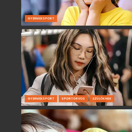
GYERMEKSPORT
GYERMEKSPORT
SPORTORVOS
SZÜLŐKNEK