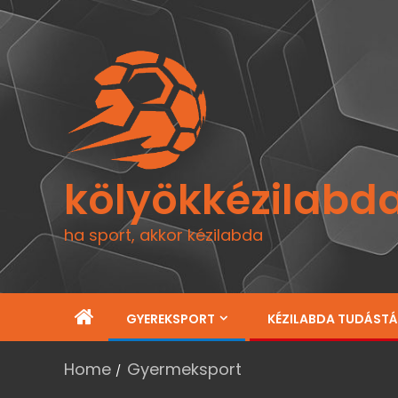
kölyökkézilabd
ha sport, akkor kézilabda
GYEREKSPORT
KÉZILABDA TUDÁST
Home
Gyermeksport