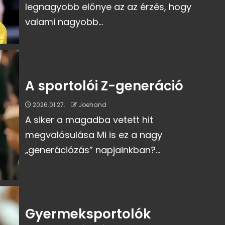
legnagyobb előnye az az érzés, hogy
valami nagyobb...
A sportolói Z-generáció
2026.01.27.
Joehand
A siker a magadba vetett hit
megvalósulása Mi is ez a nagy
„generációzás” napjainkban?...
Gyermeksportolók