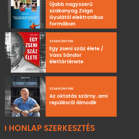
Újabb nagyszerű
szakanyag Zsiga
Gyulától elektronikus
formában
SZAKKÖNYVEK
Egy zseni száz élete /
Vass Sándor
élettörténete
SZAKKÖNYVEK
Az oktatás szárny, ami
repülésről álmodik
HONLAP SZERKESZTÉS