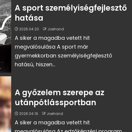
A sport személyiségfejlesztő
hatása
2026.04.20.
Joehand
A siker a magadba vetett hit
megvalósulása A sport már
gyermekkorban személyiségfejlesztő
hatású, hiszen...
A győzelem szerepe az
utánpótlássportban
2026.04.19.
Joehand
A siker a magadba vetett hit
megvalósulása Az edzőképzési program